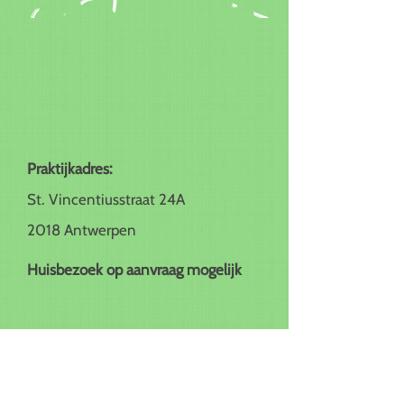
Praktijkadres:
St. Vincentiusstraat 24A
2018 Antwerpen
Huisbezoek op aanvraag mogelijk